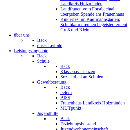
Landkreis Holzminden
Landfrauen vom Forstbachtal
übergeben Spende ans Frauenhaus
Kinderfest im Kaufmannsgarten:
Schubkarrenrennen begeistert erneut
Groß und Klein
über uns
Back
unser Leitbild
Leistungsangebote
Back
Schule
Back
Klassenassistenzen
Sozialarbeit an Schulen
Gewaltberatung
Back
befem
BISS
Frauenhaus Landkreis Holzminden
MUTpunkt
Jugendhilfe
Back
Erziehungsbeistand
Jugendwohngemeinschaft