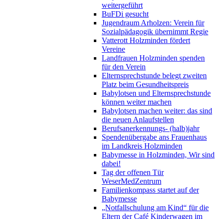
weitergeführt
BuFDi gesucht
Jugendraum Arholzen: Verein für
Sozialpädagogik übernimmt Regie
Vatterott Holzminden fördert
Vereine
Landfrauen Holzminden spenden
für den Verein
Elternsprechstunde belegt zweiten
Platz beim Gesundheitspreis
Babylotsen und Elternsprechstunde
können weiter machen
Babylotsen machen weiter: das sind
die neuen Anlaufstellen
Berufsanerkennungs- (halb)jahr
Spendenübergabe ans Frauenhaus
im Landkreis Holzminden
Babymesse in Holzminden, Wir sind
dabei!
Tag der offenen Tür
WeserMedZentrum
Familienkompass startet auf der
Babymesse
„Notfallschulung am Kind“ für die
Eltern der Café Kinderwagen im