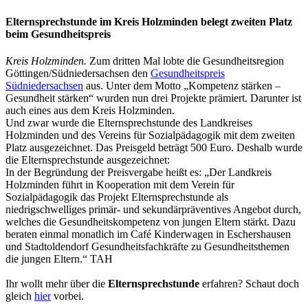
Elternsprechstunde im Kreis Holzminden belegt zweiten Platz
beim Gesundheitspreis
Kreis Holzminden.
Zum dritten Mal lobte die Gesundheitsregion
Göttingen/Südniedersachsen den
Gesundheitspreis
Südniedersachsen
aus. Unter dem Motto „Kompetenz stärken –
Gesundheit stärken“ wurden nun drei Projekte prämiert. Darunter ist
auch eines aus dem Kreis Holzminden.
Und zwar wurde die Elternsprechstunde des Landkreises
Holzminden und des Vereins für Sozialpädagogik mit dem zweiten
Platz ausgezeichnet. Das Preisgeld beträgt 500 Euro. Deshalb wurde
die Elternsprechstunde ausgezeichnet:
In der Begründung der Preisvergabe heißt es: „Der Landkreis
Holzminden führt in Kooperation mit dem Verein für
Sozialpädagogik das Projekt Elternsprechstunde als
niedrigschwelliges primär- und sekundärpräventives Angebot durch,
welches die Gesundheitskompetenz von jungen Eltern stärkt. Dazu
beraten einmal monatlich im Café Kinderwagen in Eschershausen
und Stadtoldendorf Gesundheitsfachkräfte zu Gesundheitsthemen
die jungen Eltern.“ TAH
Ihr wollt mehr über die
Elternsprechstunde
erfahren? Schaut doch
gleich
hier
vorbei.