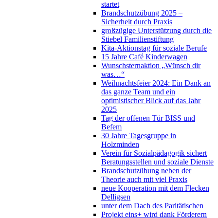
startet
Brandschutzübung 2025 –
Sicherheit durch Praxis
großzügige Unterstützung durch die
Stiebel Familienstiftung
Kita-Aktionstag für soziale Berufe
15 Jahre Café Kinderwagen
Wunschsternaktion „Wünsch dir
was…“
Weihnachtsfeier 2024: Ein Dank an
das ganze Team und ein
optimistischer Blick auf das Jahr
2025
Tag der offenen Tür BISS und
Befem
30 Jahre Tagesgruppe in
Holzminden
Verein für Sozialpädagogik sichert
Beratungsstellen und soziale Dienste
Brandschutzübung neben der
Theorie auch mit viel Praxis
neue Kooperation mit dem Flecken
Delligsen
unter dem Dach des Paritätischen
Projekt eins+ wird dank Förderern