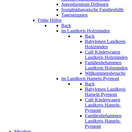
Jugendzentrum Delligsen
Sozialpädagogische Familienhilfe
Tagesgruppen
Frühe Hilfen
Back
im Landkreis Holzminden
Back
Babylotsen Landkreis
Holzminden
Café Kinderwagen
Landkreis Holzminden
Familienhebammen
Landkreis Holzminden
Willkommensbesuche
im Landkreis Hameln-Pyrmont
Back
Babylotsen Landkreis
Hameln-Pyrmont
Café Kinderwagen
Landkreis Hameln-
Pyrmont
Familienhebammen
Landkreis Hameln-
Pyrmont
Mitarbeit