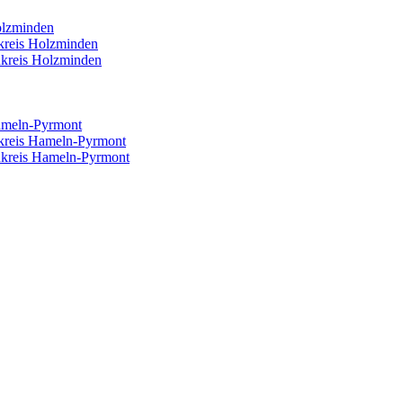
olzminden
reis Holzminden
kreis Holzminden
ameln-Pyrmont
kreis Hameln-Pyrmont
kreis Hameln-Pyrmont