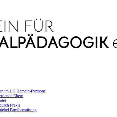
agen im LK Hameln-Pyrmont
rdende Eltern
rtet
durch Praxis
iebel Familienstiftung