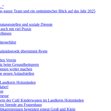
s…“
s ganze Team und ein optimistischer Blick auf das Jahr 2025
ratungsstellen und soziale Dienste
uch mit viel Praxis
lligsen
itergeführt
ialpädagogik übernimmt Regie
den Verein
atz beim Gesundheitspreis
önnen weiter machen
ie neuen Anlaufstellen
 Landkreis Holzminden
abei!
um
ymesse
ltern der Café Kinderwagen im Landkreis Holzminden
ben Spende ans Frauenhaus
bkarrenrennen begeistert erneut Groß und Klein