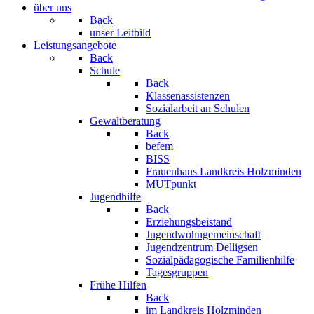
über uns
Back
unser Leitbild
Leistungsangebote
Back
Schule
Back
Klassenassistenzen
Sozialarbeit an Schulen
Gewaltberatung
Back
befem
BISS
Frauenhaus Landkreis Holzminden
MUTpunkt
Jugendhilfe
Back
Erziehungsbeistand
Jugendwohngemeinschaft
Jugendzentrum Delligsen
Sozialpädagogische Familienhilfe
Tagesgruppen
Frühe Hilfen
Back
im Landkreis Holzminden