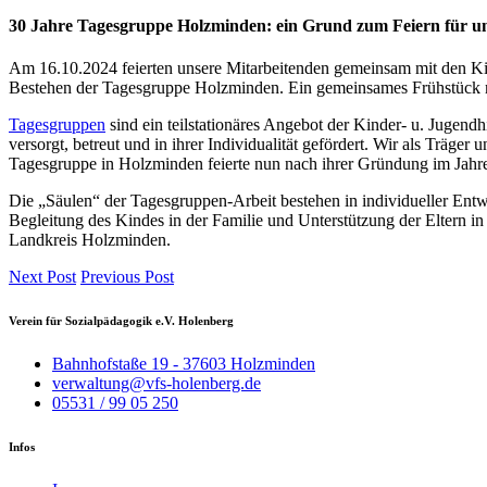
30 Jahre Tagesgruppe Holzminden: ein Grund zum Feiern für un
Am 16.10.2024 feierten unsere Mitarbeitenden gemeinsam mit den Kin
Bestehen der Tagesgruppe Holzminden. Ein gemeinsames Frühstück mit
Tagesgruppen
sind ein teilstationäres Angebot der Kinder- u. Jugend
versorgt, betreut und in ihrer Individualität gefördert. Wir als Tr
Tagesgruppe in Holzminden feierte nun nach ihrer Gründung im Jahre
Die „Säulen“ der Tagesgruppen-Arbeit bestehen in individueller Entw
Begleitung des Kindes in der Familie und Unterstützung der Eltern in
Landkreis Holzminden.
Next Post
Previous Post
Verein für Sozialpädagogik e.V. Holenberg
Bahnhofstaße 19 - 37603 Holzminden
verwaltung@vfs-holenberg.de
05531 / 99 05 250
Infos