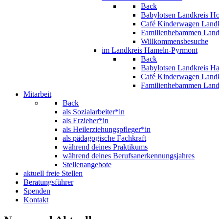
Back
Babylotsen Landkreis H
Café Kinderwagen Landk
Familienhebammen Land
Willkommensbesuche
im Landkreis Hameln-Pyrmont
Back
Babylotsen Landkreis H
Café Kinderwagen Land
Familienhebammen Land
Mitarbeit
Back
als Sozialarbeiter*in
als Erzieher*in
als Heilerziehungspfleger*in
als pädagogische Fachkraft
während deines Praktikums
während deines Berufsanerkennungsjahres
Stellenangebote
aktuell freie Stellen
Beratungsführer
Spenden
Kontakt