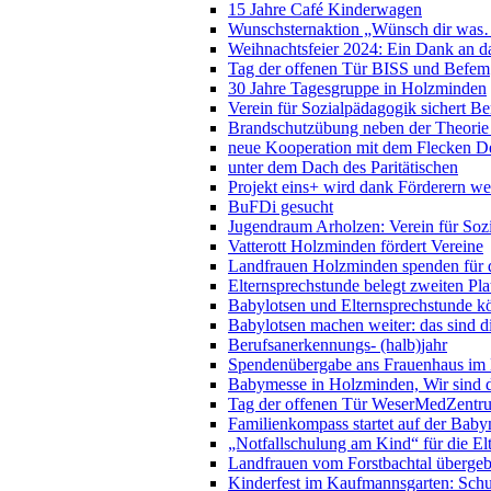
15 Jahre Café Kinderwagen
Wunschsternaktion „Wünsch dir wa
Weihnachtsfeier 2024: Ein Dank an da
Tag der offenen Tür BISS und Befem
30 Jahre Tagesgruppe in Holzminden
Verein für Sozialpädagogik sichert Be
Brandschutzübung neben der Theorie a
neue Kooperation mit dem Flecken De
unter dem Dach des Paritätischen
Projekt eins+ wird dank Förderern we
BuFDi gesucht
Jugendraum Arholzen: Verein für Soz
Vatterott Holzminden fördert Vereine
Landfrauen Holzminden spenden für 
Elternsprechstunde belegt zweiten Pl
Babylotsen und Elternsprechstunde k
Babylotsen machen weiter: das sind d
Berufsanerkennungs- (halb)jahr
Spendenübergabe ans Frauenhaus im
Babymesse in Holzminden, Wir sind d
Tag der offenen Tür WeserMedZentr
Familienkompass startet auf der Bab
„Notfallschulung am Kind“ für die E
Landfrauen vom Forstbachtal überge
Kinderfest im Kaufmannsgarten: Schu