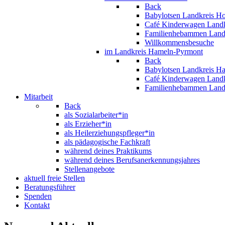
Back
Babylotsen Landkreis H
Café Kinderwagen Landk
Familienhebammen Land
Willkommensbesuche
im Landkreis Hameln-Pyrmont
Back
Babylotsen Landkreis H
Café Kinderwagen Land
Familienhebammen Land
Mitarbeit
Back
als Sozialarbeiter*in
als Erzieher*in
als Heilerziehungspfleger*in
als pädagogische Fachkraft
während deines Praktikums
während deines Berufsanerkennungsjahres
Stellenangebote
aktuell freie Stellen
Beratungsführer
Spenden
Kontakt