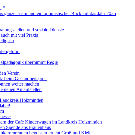
s…“
s ganze Team und ein optimistischer Blick auf das Jahr 2025
ratungsstellen und soziale Dienste
uch mit viel Praxis
lligsen
itergeführt
ialpädagogik übernimmt Regie
den Verein
atz beim Gesundheitspreis
önnen weiter machen
ie neuen Anlaufstellen
 Landkreis Holzminden
abei!
um
ymesse
ltern der Café Kinderwagen im Landkreis Holzminden
ben Spende ans Frauenhaus
bkarrenrennen begeistert erneut Groß und Klein