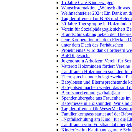
15 Jahre Café Kinderwagen
Wunschsternaktion „Wünsch dir wa
Weihnachtsfeier 2024: Ein Dank an da
Tag der offenen Tür BISS und Befem
30 Jahre Tagesgruppe in Holzminden
Verein für Sozialpädagogik sichert Be
Brandschutzübung neben der Theorie a
neue Kooperation mit dem Flecken De
unter dem Dach des Paritätischen
Projekt eins+ wird dank Förderern we
BuFDi gesucht
Jugendraum Arholzen: Verein für Soz
Vatterott Holzminden fördert Vereine
Landfrauen Holzminden spenden für 
Elternsprechstunde belegt zweiten Pl
Babylotsen und Elternsprechstunde k
Babylotsen machen weiter: das sind d
Berufsanerkennungs- (halb)jahr
Spendenübergabe ans Frauenhaus im
Babymesse in Holzminden, Wir sind d
Tag der offenen Tür WeserMedZentr
Familienkompass startet auf der Bab
„Notfallschulung am Kind“ für die E
Landfrauen vom Forstbachtal überge
Kinderfest im Kaufmannsgarten: Schu