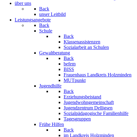
über uns
Back
unser Leitbild
Leistungsangebote
Back
Schule
Back
Klassenassistenzen
Sozialarbeit an Schulen
Gewaltberatung
Back
befem
BISS
Frauenhaus Landkreis Holzminden
MUTpunkt
Jugendhilfe
Back
Erziehungsbeistand
Jugendwohngemeinschaft
Jugendzentrum Delligsen
Sozialpädagogische Familienhilfe
Tagesgruppen
Frühe Hilfen
Back
im Landkreis Holzminden