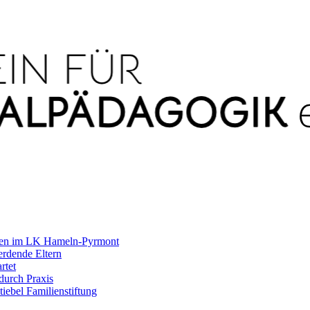
agen im LK Hameln-Pyrmont
rdende Eltern
rtet
durch Praxis
iebel Familienstiftung