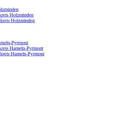
olzminden
reis Holzminden
kreis Holzminden
ameln-Pyrmont
kreis Hameln-Pyrmont
kreis Hameln-Pyrmont