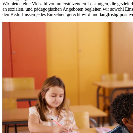
Wir bieten eine Vielzahl von unterstützenden Leistungen, die gezielt
an sozialen, und pädagogischen Angeboten begleiten wir sowohl Einze
den Bedürfnissen jedes Einzelnen gerecht wird und langfristig positi