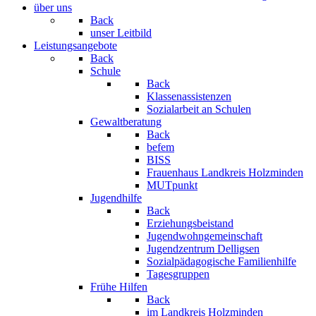
über uns
Back
unser Leitbild
Leistungsangebote
Back
Schule
Back
Klassenassistenzen
Sozialarbeit an Schulen
Gewaltberatung
Back
befem
BISS
Frauenhaus Landkreis Holzminden
MUTpunkt
Jugendhilfe
Back
Erziehungsbeistand
Jugendwohngemeinschaft
Jugendzentrum Delligsen
Sozialpädagogische Familienhilfe
Tagesgruppen
Frühe Hilfen
Back
im Landkreis Holzminden