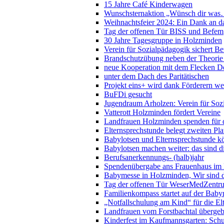
15 Jahre Café Kinderwagen
Wunschsternaktion „Wünsch dir wa
Weihnachtsfeier 2024: Ein Dank an da
Tag der offenen Tür BISS und Befem
30 Jahre Tagesgruppe in Holzminden
Verein für Sozialpädagogik sichert Be
Brandschutzübung neben der Theorie a
neue Kooperation mit dem Flecken De
unter dem Dach des Paritätischen
Projekt eins+ wird dank Förderern we
BuFDi gesucht
Jugendraum Arholzen: Verein für Soz
Vatterott Holzminden fördert Vereine
Landfrauen Holzminden spenden für 
Elternsprechstunde belegt zweiten Pl
Babylotsen und Elternsprechstunde k
Babylotsen machen weiter: das sind d
Berufsanerkennungs- (halb)jahr
Spendenübergabe ans Frauenhaus im
Babymesse in Holzminden, Wir sind d
Tag der offenen Tür WeserMedZentr
Familienkompass startet auf der Bab
„Notfallschulung am Kind“ für die E
Landfrauen vom Forstbachtal überge
Kinderfest im Kaufmannsgarten: Schu