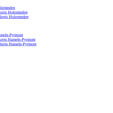
olzminden
reis Holzminden
kreis Holzminden
ameln-Pyrmont
kreis Hameln-Pyrmont
kreis Hameln-Pyrmont