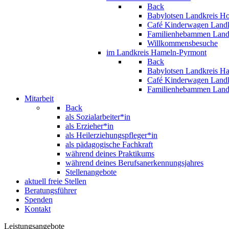
Back
Babylotsen Landkreis H
Café Kinderwagen Landk
Familienhebammen Land
Willkommensbesuche
im Landkreis Hameln-Pyrmont
Back
Babylotsen Landkreis H
Café Kinderwagen Land
Familienhebammen Land
Mitarbeit
Back
als Sozialarbeiter*in
als Erzieher*in
als Heilerziehungspfleger*in
als pädagogische Fachkraft
während deines Praktikums
während deines Berufsanerkennungsjahres
Stellenangebote
aktuell freie Stellen
Beratungsführer
Spenden
Kontakt
Leistungsangebote