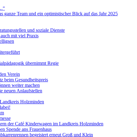
s…“
s ganze Team und ein optimistischer Blick auf das Jahr 2025
ratungsstellen und soziale Dienste
uch mit viel Praxis
lligsen
itergeführt
ialpädagogik übernimmt Regie
den Verein
atz beim Gesundheitspreis
önnen weiter machen
ie neuen Anlaufstellen
 Landkreis Holzminden
abei!
um
ymesse
ltern der Café Kinderwagen im Landkreis Holzminden
ben Spende ans Frauenhaus
bkarrenrennen begeistert erneut Groß und Klein