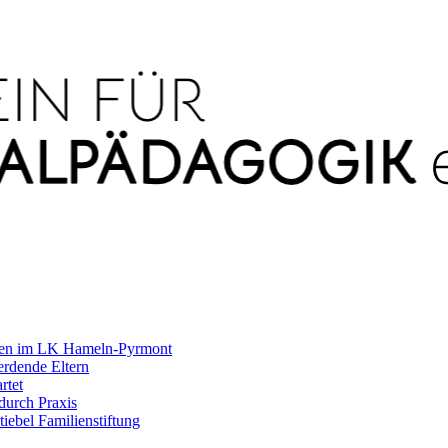
agen im LK Hameln-Pyrmont
rdende Eltern
rtet
durch Praxis
iebel Familienstiftung