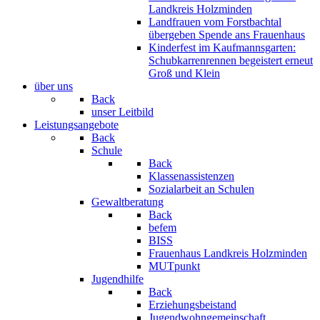
Landkreis Holzminden
Landfrauen vom Forstbachtal
übergeben Spende ans Frauenhaus
Kinderfest im Kaufmannsgarten:
Schubkarrenrennen begeistert erneut
Groß und Klein
über uns
Back
unser Leitbild
Leistungsangebote
Back
Schule
Back
Klassenassistenzen
Sozialarbeit an Schulen
Gewaltberatung
Back
befem
BISS
Frauenhaus Landkreis Holzminden
MUTpunkt
Jugendhilfe
Back
Erziehungsbeistand
Jugendwohngemeinschaft