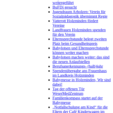
weitergeführt
BuFDi gesucht
Jugendraum Arholzen: Verein für
Sozialpädagogik übernimmt Regie
Vatterott Holzminden fördert
Vereine
Landfrauen Holzminden spenden
für den Verein
Elternsprechstunde belegt zweiten
Platz beim Gesundheitspreis
Babylotsen und Elternsprechstunde
können weiter machen
Babylotsen machen weiter: das sind
die neuen Anlaufstellen
Berufsanerkennungs- (halb)jahr
Spendenübergabe ans Frauenhaus
im Landkreis Holzminden
Babymesse in Holzminden, Wir sind
dabei!
Tag der offenen Tür
WeserMedZentrum
Familienkompass startet auf der
Babymesse
„Notfallschulung am Kind“ für die
Eltern der Café Kinderwagen im