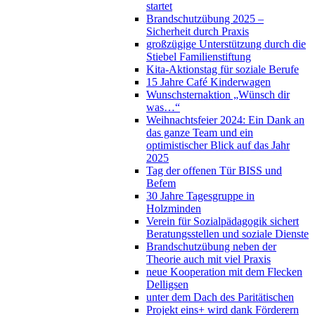
startet
Brandschutzübung 2025 –
Sicherheit durch Praxis
großzügige Unterstützung durch die
Stiebel Familienstiftung
Kita-Aktionstag für soziale Berufe
15 Jahre Café Kinderwagen
Wunschsternaktion „Wünsch dir
was…“
Weihnachtsfeier 2024: Ein Dank an
das ganze Team und ein
optimistischer Blick auf das Jahr
2025
Tag der offenen Tür BISS und
Befem
30 Jahre Tagesgruppe in
Holzminden
Verein für Sozialpädagogik sichert
Beratungsstellen und soziale Dienste
Brandschutzübung neben der
Theorie auch mit viel Praxis
neue Kooperation mit dem Flecken
Delligsen
unter dem Dach des Paritätischen
Projekt eins+ wird dank Förderern