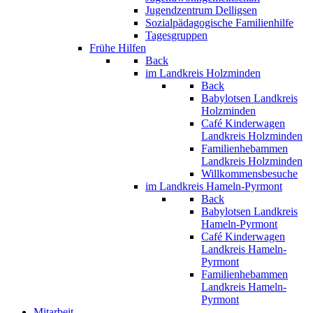
Jugendzentrum Delligsen
Sozialpädagogische Familienhilfe
Tagesgruppen
Frühe Hilfen
Back
im Landkreis Holzminden
Back
Babylotsen Landkreis
Holzminden
Café Kinderwagen
Landkreis Holzminden
Familienhebammen
Landkreis Holzminden
Willkommensbesuche
im Landkreis Hameln-Pyrmont
Back
Babylotsen Landkreis
Hameln-Pyrmont
Café Kinderwagen
Landkreis Hameln-
Pyrmont
Familienhebammen
Landkreis Hameln-
Pyrmont
Mitarbeit