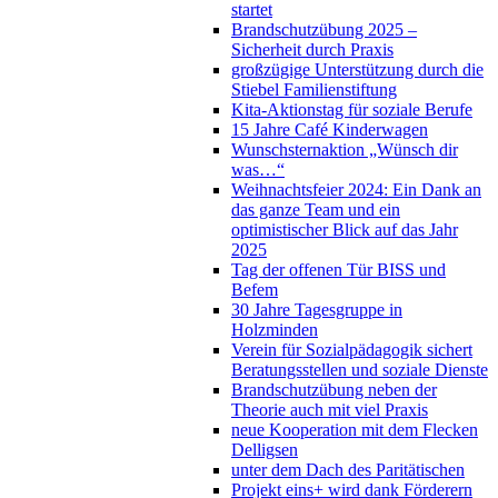
startet
Brandschutzübung 2025 –
Sicherheit durch Praxis
großzügige Unterstützung durch die
Stiebel Familienstiftung
Kita-Aktionstag für soziale Berufe
15 Jahre Café Kinderwagen
Wunschsternaktion „Wünsch dir
was…“
Weihnachtsfeier 2024: Ein Dank an
das ganze Team und ein
optimistischer Blick auf das Jahr
2025
Tag der offenen Tür BISS und
Befem
30 Jahre Tagesgruppe in
Holzminden
Verein für Sozialpädagogik sichert
Beratungsstellen und soziale Dienste
Brandschutzübung neben der
Theorie auch mit viel Praxis
neue Kooperation mit dem Flecken
Delligsen
unter dem Dach des Paritätischen
Projekt eins+ wird dank Förderern