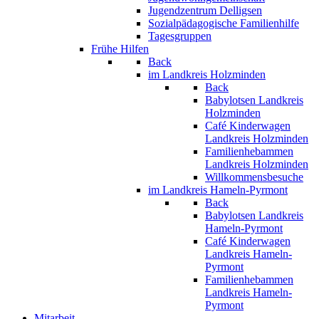
Jugendzentrum Delligsen
Sozialpädagogische Familienhilfe
Tagesgruppen
Frühe Hilfen
Back
im Landkreis Holzminden
Back
Babylotsen Landkreis
Holzminden
Café Kinderwagen
Landkreis Holzminden
Familienhebammen
Landkreis Holzminden
Willkommensbesuche
im Landkreis Hameln-Pyrmont
Back
Babylotsen Landkreis
Hameln-Pyrmont
Café Kinderwagen
Landkreis Hameln-
Pyrmont
Familienhebammen
Landkreis Hameln-
Pyrmont
Mitarbeit