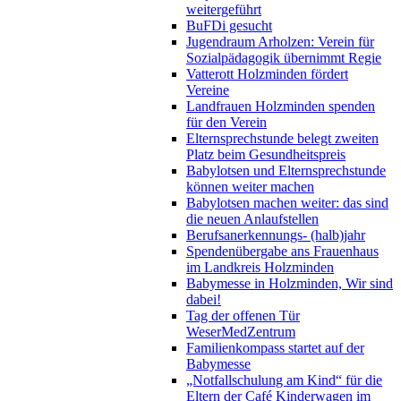
weitergeführt
BuFDi gesucht
Jugendraum Arholzen: Verein für
Sozialpädagogik übernimmt Regie
Vatterott Holzminden fördert
Vereine
Landfrauen Holzminden spenden
für den Verein
Elternsprechstunde belegt zweiten
Platz beim Gesundheitspreis
Babylotsen und Elternsprechstunde
können weiter machen
Babylotsen machen weiter: das sind
die neuen Anlaufstellen
Berufsanerkennungs- (halb)jahr
Spendenübergabe ans Frauenhaus
im Landkreis Holzminden
Babymesse in Holzminden, Wir sind
dabei!
Tag der offenen Tür
WeserMedZentrum
Familienkompass startet auf der
Babymesse
„Notfallschulung am Kind“ für die
Eltern der Café Kinderwagen im