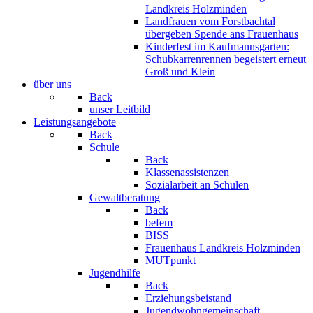
Landkreis Holzminden
Landfrauen vom Forstbachtal
übergeben Spende ans Frauenhaus
Kinderfest im Kaufmannsgarten:
Schubkarrenrennen begeistert erneut
Groß und Klein
über uns
Back
unser Leitbild
Leistungsangebote
Back
Schule
Back
Klassenassistenzen
Sozialarbeit an Schulen
Gewaltberatung
Back
befem
BISS
Frauenhaus Landkreis Holzminden
MUTpunkt
Jugendhilfe
Back
Erziehungsbeistand
Jugendwohngemeinschaft