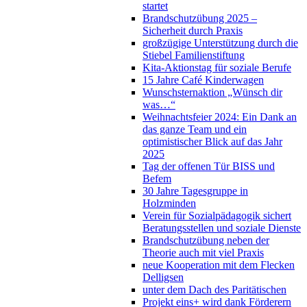
startet
Brandschutzübung 2025 –
Sicherheit durch Praxis
großzügige Unterstützung durch die
Stiebel Familienstiftung
Kita-Aktionstag für soziale Berufe
15 Jahre Café Kinderwagen
Wunschsternaktion „Wünsch dir
was…“
Weihnachtsfeier 2024: Ein Dank an
das ganze Team und ein
optimistischer Blick auf das Jahr
2025
Tag der offenen Tür BISS und
Befem
30 Jahre Tagesgruppe in
Holzminden
Verein für Sozialpädagogik sichert
Beratungsstellen und soziale Dienste
Brandschutzübung neben der
Theorie auch mit viel Praxis
neue Kooperation mit dem Flecken
Delligsen
unter dem Dach des Paritätischen
Projekt eins+ wird dank Förderern