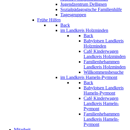
Jugendzentrum Delligsen
Sozialpädagogische Familienhilfe
Tagesgruppen
Frühe Hilfen
Back
im Landkreis Holzminden
Back
Babylotsen Landkreis
Holzminden
Café Kinderwagen
Landkreis Holzminden
Familienhebammen
Landkreis Holzminden
Willkommensbesuche
im Landkreis Hameln-Pyrmont
Back
Babylotsen Landkreis
Hameln-Pyrmont
Café Kinderwagen
Landkreis Hameln-
Pyrmont
Familienhebammen
Landkreis Hameln-
Pyrmont
Mitarbeit