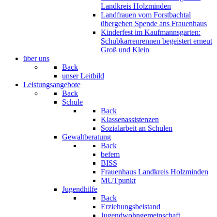
Landkreis Holzminden
Landfrauen vom Forstbachtal
übergeben Spende ans Frauenhaus
Kinderfest im Kaufmannsgarten:
Schubkarrenrennen begeistert erneut
Groß und Klein
über uns
Back
unser Leitbild
Leistungsangebote
Back
Schule
Back
Klassenassistenzen
Sozialarbeit an Schulen
Gewaltberatung
Back
befem
BISS
Frauenhaus Landkreis Holzminden
MUTpunkt
Jugendhilfe
Back
Erziehungsbeistand
Jugendwohngemeinschaft