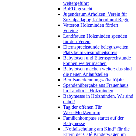
weitergeführt
BuFDi gesucht
Jugendraum Arholzen: Verein für
Sozialpädagogik übernimmt Regie
Vatterott Holzminden fördert
Vereine
Landfrauen Holzminden spenden
für den Verein
Elternsprechstunde belegt zweiten
Platz beim Gesundheitspreis
Babylotsen und Elternsprechstunde
können weiter machen
Babylotsen machen weiter: das sind
die neuen Anlaufstellen
Berufsanerkennungs- (halb)jahr
Spendenübergabe ans Frauenhaus
im Landkreis Holzminden
Babymesse in Holzminden, Wir sind
dabei!
Tag der offenen Tür
WeserMedZentrum
Familienkompass startet auf der
Babymesse
„Notfallschulung am Kind“ für die
Eltern der Café Kinderwagen im